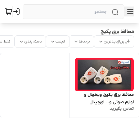
محافظ برق پکیچ
پربازدیدترین
برندها
قیمت
دسته‌بندی
فقط م
محافظ برق پکیج ویخچال و
لوازم صوتی و.... اورجینال
تماس بگیرید