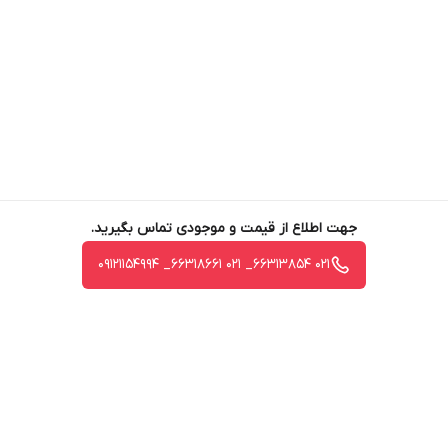
جهت اطلاع از قیمت و موجودی تماس بگیرید.
021 66313854_ 021 66318661_ 09121154994
برگشت به بالا