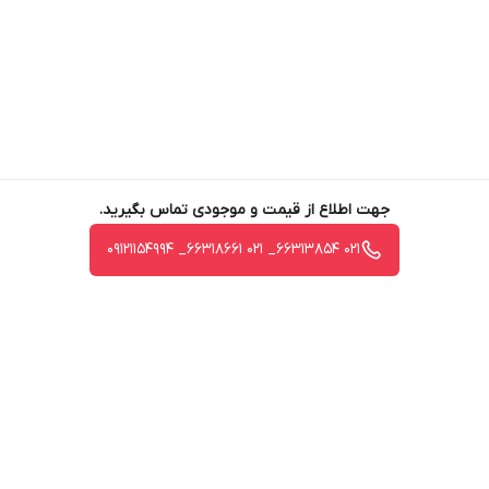
جهت اطلاع از قیمت و موجودی تماس بگیرید.
021 66313854_ 021 66318661_ 09121154994
برگشت به بالا